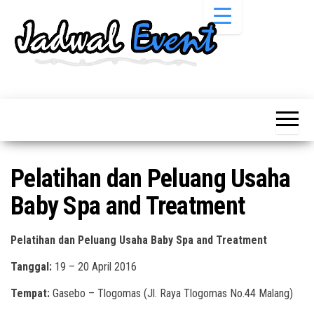
Skip
to
the
content
Informasi
Jadwal
Jadwal,
Event,
Event,
Acara,
Info
Pameran,
Pameran,
Seminar,
Promo,
Acara &
Pelatihan dan Peluang Usaha
Bazaar,
Promo
Workshop,
Baby Spa and Treatment
Job Fair,
Terbaru
Lomba dll.
Pelatihan dan Peluang Usaha Baby Spa and Treatment
Tanggal:
19 – 20 April 2016
Tempat:
Gasebo – Tlogomas (Jl. Raya Tlogomas No.44 Malang)