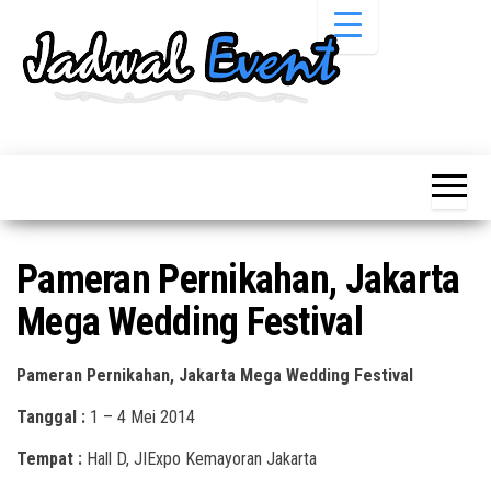
Skip
to
the
content
Informasi
Jadwal
Jadwal,
Event,
Event,
Acara,
Info
Pameran,
Pameran,
Seminar,
Promo,
Acara &
Pameran Pernikahan, Jakarta
Bazaar,
Promo
Workshop,
Mega Wedding Festival
Job Fair,
Terbaru
Lomba dll.
Pameran Pernikahan, Jakarta Mega Wedding Festival
Tanggal :
1 – 4 Mei 2014
Tempat :
Hall D, JIExpo Kemayoran Jakarta