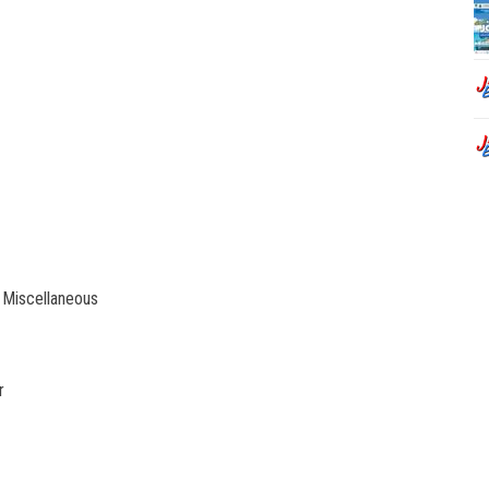
 Miscellaneous
r