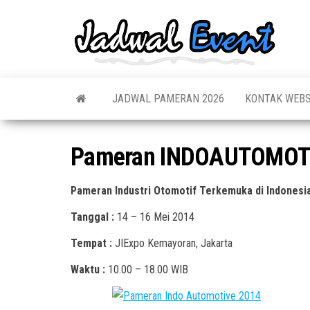
Skip
to
Jadw
Informas
the
Jadwal,
Event
Event,
content
Acara,
Info
Pameran
Pame
JADWAL PAMERAN 2026
KONTAK WEBS
Seminar,
Promo,
Acar
Bazaar,
Prom
Worksho
Pameran INDOAUTOMOTI
Job Fair,
Terb
Lomba dl
Pameran Industri Otomotif Terkemuka di Indones
Tanggal :
14 – 16 Mei 2014
Tempat :
JIExpo Kemayoran, Jakarta
Waktu :
10.00 – 18.00 WIB