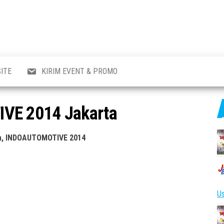
al
i
,
,
ran,
ITE
KIRIM EVENT & PROMO
a &
o
p,
VE 2014 Jakarta
aru
l.
ia, INDOAUTOMOTIVE 2014
Us