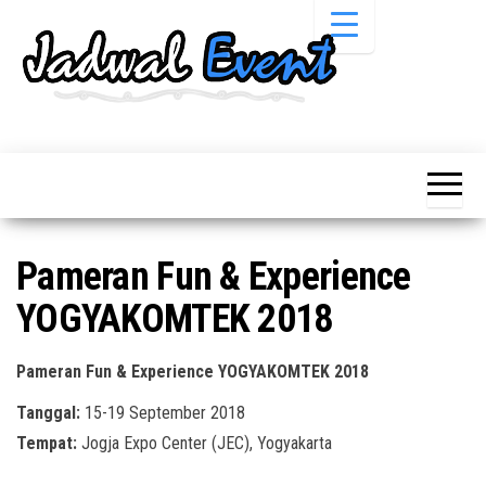
Skip
to
the
content
Informasi
Jadwal
Jadwal,
Event,
Event,
Acara,
Info
Pameran,
Pameran,
Seminar,
Promo,
Acara &
Pameran Fun & Experience
Bazaar,
Promo
Workshop,
YOGYAKOMTEK 2018
Job Fair,
Terbaru
Lomba dll.
Pameran Fun & Experience YOGYAKOMTEK 2018
Tanggal:
15-19 September 2018
Tempat:
Jogja Expo Center (JEC), Yogyakarta