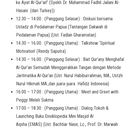
ke Ayat Al-Qur’an” (Syekh Dr. Muhammad Fadhil Jailani Al-
Hasani (dari Turkey))
12.30 – 14.00 : (Panggung Selasar) : Diskusi bersama
Ustadz di Pedalaman Papua (Tantangan Dakwah di
Pedalaman Papua) (Ust. Fadlan Gharamatan)
14.30 – 16.00 : (Panggung Utama) : Talkshow ‘Spiritual
Motivation’ (Rendy Saputra)
14.30 – 16.00 : (Panggung Selasar) : Bait Qur’any Menghafal
Al-Qur’an Semudah Menggerakkan Tangan dengan Metode
Jaritmatika Al-Qur’an (Ust. Nurul Habiburrahman, MA., Ustzh
Nurul Hikmah MA.,dan juara-juara Hafidz Indonesia)
16.00 – 17.00 : (Panggung Utama) : Meet and Greet with
Peggy Melati Sukma
17.00 – 18.30 : (Panggung Utama) : Dialog Tokoh &
Launching Buku Ensiklopedia Mini Masjid Al
Aqsha (EMAS) (Ust. Bachtiar Nasir, Lc., Prof. Dr. Marwah