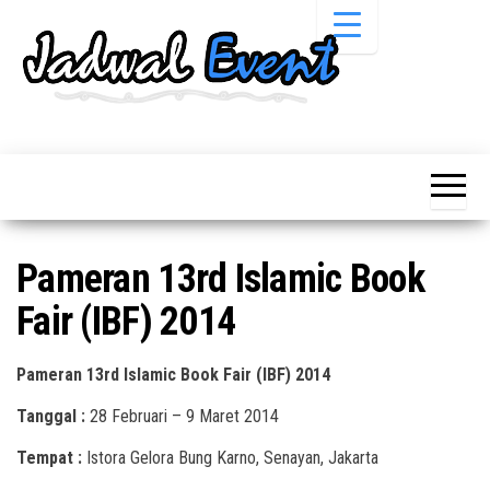
Skip
to
the
content
Informasi
Jadwal
Jadwal,
Event,
Event,
Acara,
Info
Pameran,
Pameran,
Seminar,
Promo,
Acara &
Pameran 13rd Islamic Book
Bazaar,
Promo
Workshop,
Fair (IBF) 2014
Job Fair,
Terbaru
Lomba dll.
Pameran 13rd Islamic Book Fair (IBF) 2014
Tanggal :
28 Februari – 9 Maret 2014
Tempat :
Istora
Gelora Bung Karno, Senayan, Jakarta