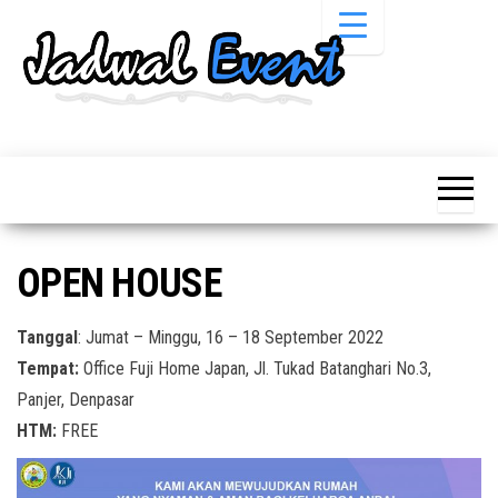
Skip
to
the
content
Informasi
Jadwal
Jadwal,
Event,
Event,
Acara,
Info
Pameran,
Pameran,
Seminar,
Promo,
Acara &
OPEN HOUSE
Bazaar,
Promo
Workshop,
Job Fair,
Terbaru
Tanggal
: Jumat – Minggu, 16 – 18 September 2022
Lomba dll.
Tempat:
Office Fuji Home Japan, Jl. Tukad Batanghari No.3,
Panjer, Denpasar
HTM:
FREE