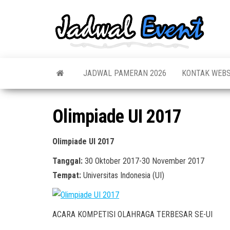
Skip
to
Jadw
Informas
the
Jadwal,
Event
Event,
content
Acara,
Info
Pameran
Pame
JADWAL PAMERAN 2026
KONTAK WEBS
Seminar,
Promo,
Acar
Bazaar,
Prom
Worksho
Olimpiade UI 2017
Job Fair,
Terb
Lomba dl
Olimpiade UI 2017
Tanggal:
30 Oktober 2017-30 November 2017
Tempat:
Universitas Indonesia (UI)
ACARA KOMPETISI OLAHRAGA TERBESAR SE-UI