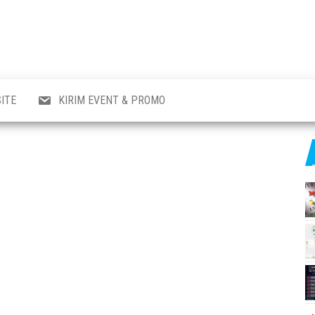
al
i
,
,
ran,
ITE
KIRIM EVENT & PROMO
a &
o
p,
aru
l.