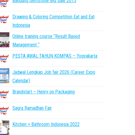
Bandung Gemstone Big Sale 2015
Drawing & Coloring Competition Eat and Eat
Indonesia
Online training course “Result Based
Management “
PESTA AWAL TAHUN KOMPAS – Yogyakarta
Jadwal Lengkap Job fair 2026 (Career Expo
Calendar)
Brandstart – Henry on Packaging
Sagra Ramadhan Fair
Kitchen + Bathroom Indonesia 2022