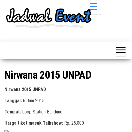
Skip
to
the
content
Informasi
Jadwal
Jadwal,
Event,
Event,
Acara,
Info
Pameran,
Pameran,
Seminar,
Promo,
Acara &
Nirwana 2015 UNPAD
Bazaar,
Promo
Workshop,
Job Fair,
Terbaru
Nirwana 2015 UNPAD
Lomba dll.
Tanggal:
6 Juni 2015
Tempat:
Loop Station Bandung
Harga tiket masuk Talkshow:
Rp. 25.000