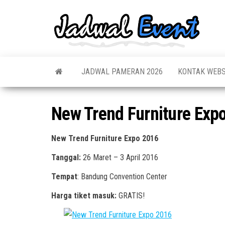
Skip
to
Jadw
Informas
the
Jadwal,
Event
Event,
content
Acara,
Info
Pameran
Pame
JADWAL PAMERAN 2026
KONTAK WEBS
Seminar,
Promo,
Acar
Bazaar,
Prom
Worksho
New Trend Furniture Exp
Job Fair,
Terb
Lomba dl
New Trend Furniture Expo 2016
Tanggal:
26 Maret – 3 April 2016
Tempat
: Bandung Convention Center
Harga tiket masuk:
GRATIS!