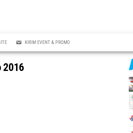
al
i
,
,
ran,
ITE
KIRIM EVENT & PROMO
a &
o
p,
o 2016
aru
l.