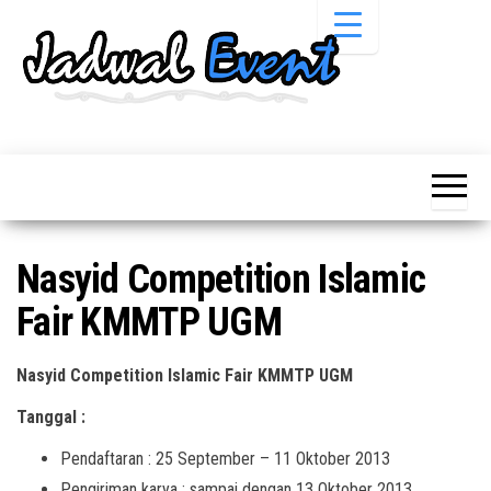
Skip
to
the
content
Informasi
Jadwal
Jadwal,
Event,
Event,
Acara,
Info
Pameran,
Pameran,
Seminar,
Promo,
Acara &
Nasyid Competition Islamic
Bazaar,
Promo
Workshop,
Fair KMMTP UGM
Job Fair,
Terbaru
Lomba dll.
Nasyid Competition Islamic Fair KMMTP UGM
Tanggal :
Pendaftaran : 25 September – 11 Oktober 2013
Pengiriman karya : sampai dengan 13 Oktober 2013