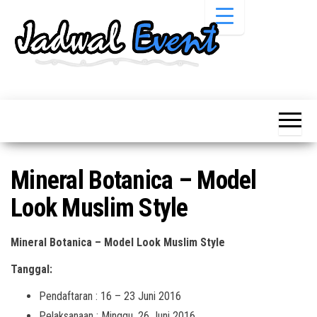
Skip
to
the
content
Informasi
Jadwal
Jadwal,
Event,
Event,
Acara,
Info
Pameran,
Pameran,
Seminar,
Promo,
Acara &
Mineral Botanica – Model
Bazaar,
Promo
Workshop,
Look Muslim Style
Job Fair,
Terbaru
Lomba dll.
Mineral Botanica – Model Look Muslim Style
Tanggal:
Pendaftaran : 16 – 23 Juni 2016
Pelaksanaan : Minggu, 26 Juni 2016