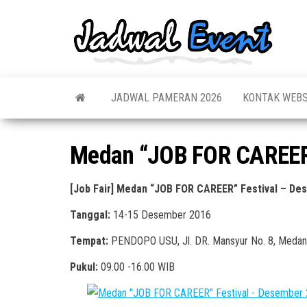
Skip
to
Jadw
Informas
the
Jadwal,
Event
Event,
content
Acara,
Info
Pameran
Pame
JADWAL PAMERAN 2026
KONTAK WEBS
Seminar,
Promo,
Acar
Bazaar,
Prom
Worksho
Medan “JOB FOR CAREER”
Job Fair,
Terb
Lomba dl
[Job Fair] Medan “JOB FOR CAREER” Festival – De
Tanggal:
14-15 Desember 2016
Tempat:
PENDOPO USU, Jl. DR. Mansyur No. 8, Medan
Pukul:
09.00 -16.00 WIB