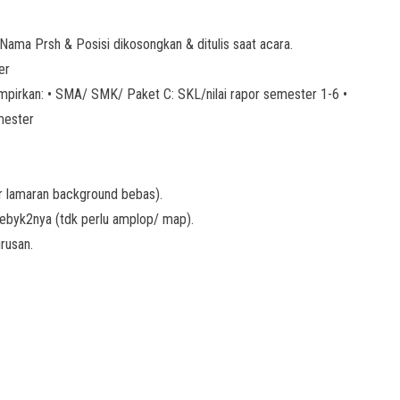
 Nama Prsh & Posisi dikosongkan & ditulis saat acara.
er
lampirkan: • SMA/ SMK/ Paket C: SKL/nilai rapor semester 1-6 •
mester
er lamaran background bebas).
ebyk2nya (tdk perlu amplop/ map).
rusan.