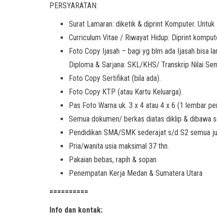
PERSYARATAN:
Surat Lamaran: diketik & diprint Komputer. Untuk
Curriculum Vitae / Riwayat Hidup: Diprint komput
Foto Copy Ijasah – bagi yg blm ada Ijasah bisa 
Diploma & Sarjana: SKL/KHS/ Transkrip Nilai Se
Foto Copy Sertifikat (bila ada).
Foto Copy KTP (atau Kartu Keluarga).
Pas Foto Warna uk. 3 x 4 atau 4 x 6 (1 lembar p
Semua dokumen/ berkas diatas diklip & dibawa s
Pendidikan SMA/SMK sederajat s/d S2 semua ju
Pria/wanita usia maksimal 37 thn.
Pakaian bebas, rapih & sopan.
Penempatan Kerja Medan & Sumatera Utara
==========
Info dan kontak: