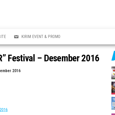
al
i
,
,
ran,
ITE
KIRIM EVENT & PROMO
a &
o
p,
 Festival – Desember 2016
aru
l.
sember 2016