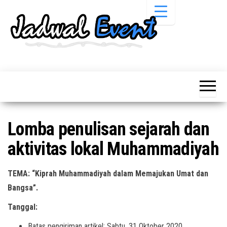
Skip
to
the
content
Informasi
Jadwal
Jadwal,
Event,
Event,
Acara,
Info
Pameran,
Pameran,
Seminar,
Promo,
Acara &
Lomba penulisan sejarah dan
Bazaar,
Promo
Workshop,
aktivitas lokal Muhammadiyah
Job Fair,
Terbaru
Lomba dll.
TEMA: “Kiprah Muhammadiyah dalam Memajukan Umat dan
Bangsa”.
Tanggal:
Batas pengiriman artikel: Sabtu, 31 Oktober 2020