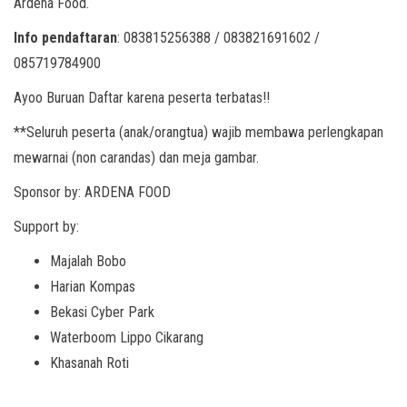
Ardena Food.
Info pendaftaran
: 083815256388 / 083821691602 /
085719784900
Ayoo Buruan Daftar karena peserta terbatas!!
**Seluruh peserta (anak/orangtua) wajib membawa perlengkapan
mewarnai (non carandas) dan meja gambar.
Sponsor by: ARDENA FOOD
Support by:
Majalah Bobo
Harian Kompas
Bekasi Cyber Park
Waterboom Lippo Cikarang
Khasanah Roti