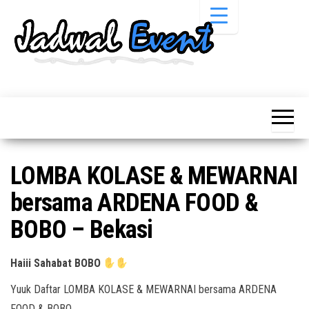
Skip
to
the
content
Informasi
Jadwal
Jadwal,
Event,
Event,
Acara,
Info
Pameran,
Pameran,
Seminar,
Promo,
Acara &
LOMBA KOLASE & MEWARNAI
Bazaar,
Promo
Workshop,
bersama ARDENA FOOD &
Job Fair,
Terbaru
Lomba dll.
BOBO – Bekasi
Haiii Sahabat BOBO
Yuuk Daftar LOMBA KOLASE & MEWARNAI bersama ARDENA
FOOD & BOBO