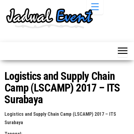
Skip
to
the
content
Informasi
Jadwal
Jadwal,
Event,
Event,
Acara,
Info
Pameran,
Pameran,
Seminar,
Promo,
Acara &
Logistics and Supply Chain
Bazaar,
Promo
Workshop,
Camp (LSCAMP) 2017 – ITS
Job Fair,
Terbaru
Lomba dll.
Surabaya
Logistics and Supply Chain Camp (LSCAMP) 2017 – ITS
Surabaya
Tanggal: