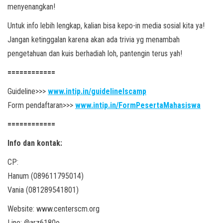
menyenangkan!
Untuk info lebih lengkap, kalian bisa kepo-in media sosial kita ya!
Jangan ketinggalan karena akan ada trivia yg menambah
pengetahuan dan kuis berhadiah loh, pantengin terus yah!
============
Guideline>>>
www.intip.in/guidelinelscamp
Form pendaftaran>>>
www.intip.in/FormPesertaMahasiswa
============
Info dan kontak:
CP:
Hanum (089611795014)
Vania (081289541801)
Website: www.centerscm.org
Line: @arz6180o