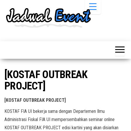
Skip
to
the
content
Informasi
Jadwal
Jadwal,
Event,
Event,
Acara,
Info
Pameran,
Pameran,
Seminar,
Promo,
Acara &
[KOSTAF OUTBREAK
Bazaar,
Promo
Workshop,
PROJECT]
Job Fair,
Terbaru
Lomba dll.
[KOSTAF OUTBREAK PROJECT]
KOSTAF FIA UI bekerja sama dengan Departemen Ilmu
Administrasi Fiskal FIA UI mempersembahkan seminar online
KOSTAF OUTBREAK PROJECT edisi kartini yang akan disiarkan