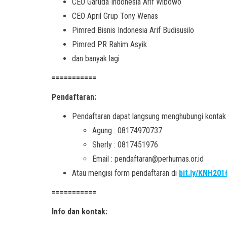
CEO Garuda Indonesia Arif Wibowo
CEO April Grup Tony Wenas
Pimred Bisnis Indonesia Arif Budisusilo
Pimred PR Rahim Asyik
dan banyak lagi
===========
Pendaftaran:
Pendaftaran dapat langsung menghubungi kontak 
Agung : 08174970737
Sherly : 0817451976
Email : pendaftaran@perhumas.or.id
Atau mengisi form pendaftaran di
bit.ly/KNH201
===========
Info dan kontak: