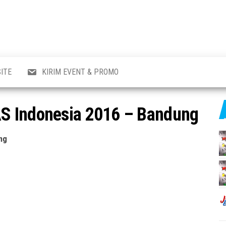
al
i
,
,
ran,
ITE
KIRIM EVENT & PROMO
a &
o
p,
S Indonesia 2016 – Bandung
aru
l.
ng