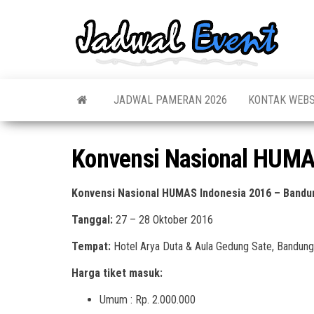
Skip
to
Jadw
Informas
the
Jadwal,
Event
Event,
content
Acara,
Info
Pameran
Pame
JADWAL PAMERAN 2026
KONTAK WEBS
Seminar,
Promo,
Acar
Bazaar,
Prom
Worksho
Konvensi Nasional HUMA
Job Fair,
Terb
Lomba dl
Konvensi Nasional HUMAS Indonesia 2016 – Bandu
Tanggal:
27 – 28 Oktober 2016
Tempat:
Hotel Arya Duta & Aula Gedung Sate, Bandung
Harga tiket masuk:
Umum : Rp. 2.000.000