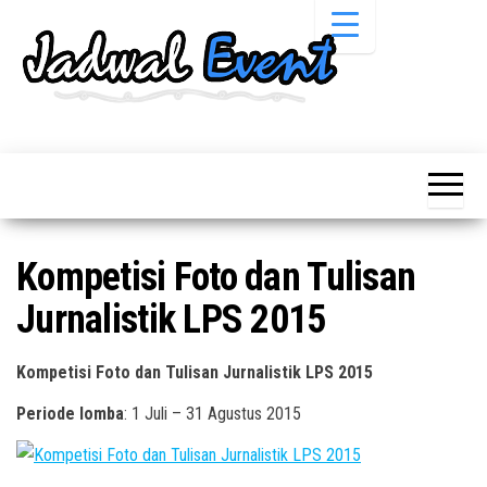
Skip
to
the
content
Informasi
Jadwal
Jadwal,
Event,
Event,
Acara,
Info
Pameran,
Pameran,
Seminar,
Promo,
Acara &
Kompetisi Foto dan Tulisan
Bazaar,
Promo
Workshop,
Jurnalistik LPS 2015
Job Fair,
Terbaru
Lomba dll.
Kompetisi Foto dan Tulisan Jurnalistik LPS 2015
Periode lomba
: 1 Juli – 31 Agustus 2015