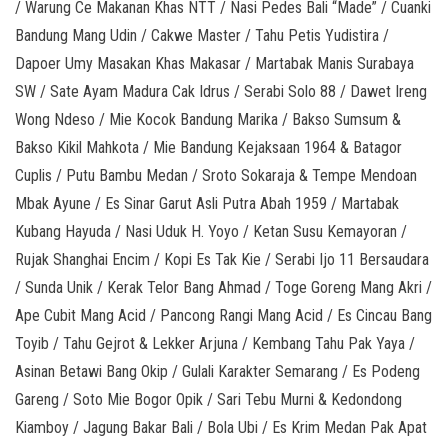
/ Warung Ce Makanan Khas NTT / Nasi Pedes Bali “Made” / Cuanki
Bandung Mang Udin / Cakwe Master / Tahu Petis Yudistira /
Dapoer Umy Masakan Khas Makasar / Martabak Manis Surabaya
SW / Sate Ayam Madura Cak Idrus / Serabi Solo 88 / Dawet Ireng
Wong Ndeso / Mie Kocok Bandung Marika / Bakso Sumsum &
Bakso Kikil Mahkota / Mie Bandung Kejaksaan 1964 & Batagor
Cuplis / Putu Bambu Medan / Sroto Sokaraja & Tempe Mendoan
Mbak Ayune / Es Sinar Garut Asli Putra Abah 1959 / Martabak
Kubang Hayuda / Nasi Uduk H. Yoyo / Ketan Susu Kemayoran /
Rujak Shanghai Encim / Kopi Es Tak Kie / Serabi Ijo 11 Bersaudara
/ Sunda Unik / Kerak Telor Bang Ahmad / Toge Goreng Mang Akri /
Ape Cubit Mang Acid / Pancong Rangi Mang Acid / Es Cincau Bang
Toyib / Tahu Gejrot & Lekker Arjuna / Kembang Tahu Pak Yaya /
Asinan Betawi Bang Okip / Gulali Karakter Semarang / Es Podeng
Gareng / Soto Mie Bogor Opik / Sari Tebu Murni & Kedondong
Kiamboy / Jagung Bakar Bali / Bola Ubi / Es Krim Medan Pak Apat