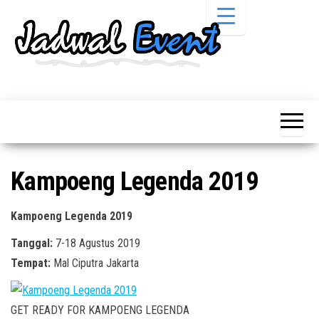
Skip
to
the
content
Informasi
Jadwal
Jadwal,
Event,
Event,
Acara,
Info
Pameran,
Pameran,
Seminar,
Promo,
Acara &
Kampoeng Legenda 2019
Bazaar,
Promo
Workshop,
Job Fair,
Terbaru
Kampoeng Legenda 2019
Lomba dll.
Tanggal:
7-18 Agustus 2019
Tempat:
Mal Ciputra Jakarta
GET READY FOR KAMPOENG LEGENDA