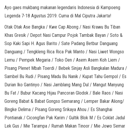
Ayo gaes mukbang makanan legendaris Indonesia di Kampoeng
Legenda 7-18 Agustus 2019. Cuma di Mal Ciputra Jakarta!
Otak Otak Ase Bangka / Kwe Cap Abong / Nasi Krawu Bu Tiban
Khas Gresik / Depot Nasi Campur Pojok Tambak Bayan / Soto &
Sop Kaki Sapi H. Agus Barito / Sate Padang Betbur Danguang
Danguang / Tengkleng Rica Rica Pak Manto / Nasi Liwet Wongso
Lemu / Pempek Megaria / Toko Oen / Asem Asem Koh Liem /
Pisang Plenet Mbah Toerdi / Bebek Sinjay Asli Bangkalan Madura /
Sambel Bu Rudi / Pisang Madu Bu Nanik / Kupat Tahu Gempol / Es
Durian Iko Gantinyo / Nasi Jamblang Mang Dul / Mangut Manyung
Bu Fat / Bubur Kacang Hijau Pancoran Glodok / Bale Raos / Nasi
Goreng Babat & Babat Gongso Semarang / Lemper Bakar Aliong/
Bingke Delima / Pisang Goreng Srikaya Ahou / Es Shanghai
Pontianak / Cicongfan Pak Karim / Gultik Blok M / Es Coklat Jadul
Lek Gus / Mie Tarampa / Rumah Makan Tinoor / Mie Jowo Semar