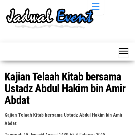
Skip
to
the
content
Informasi
Jadwal
Jadwal,
Event,
Event,
Acara,
Info
Pameran,
Pameran,
Seminar,
Promo,
Acara &
Kajian Telaah Kitab bersama
Bazaar,
Promo
Workshop,
Ustadz Abdul Hakim bin Amir
Job Fair,
Terbaru
Lomba dll.
Abdat
Kajian Telaah Kitab bersama Ustadz Abdul Hakim bin Amir
Abdat
Tanggal:
18 Jumadil Awwal 1439 H/ 4 Februari 2018