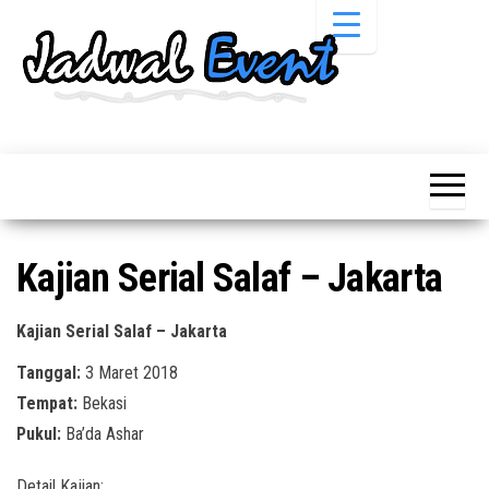
Skip
to
the
content
Informasi
Jadwal
Jadwal,
Event,
Event,
Acara,
Info
Pameran,
Pameran,
Seminar,
Promo,
Acara &
Kajian Serial Salaf – Jakarta
Bazaar,
Promo
Workshop,
Job Fair,
Terbaru
Kajian Serial Salaf – Jakarta
Lomba dll.
Tanggal:
3 Maret 2018
Tempat:
Bekasi
Pukul:
Ba’da Ashar
Detail Kajian: