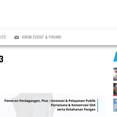
al
i
,
,
ran,
ITE
KIRIM EVENT & PROMO
a &
o
p,
3
aru
l.