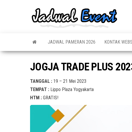
Skip
to
Jadw
Informas
the
Jadwal,
Event
Event,
content
Acara,
Info
Pameran
Pame
JADWAL PAMERAN 2026
KONTAK WEBS
Seminar,
Promo,
Acar
Bazaar,
Prom
Worksho
JOGJA TRADE PLUS 202
Job Fair,
Terb
Lomba dl
TANGGAL :
19 – 21 Mei 2023
TEMPAT :
Lippo Plaza Yogyakarta
HTM :
GRATIS!