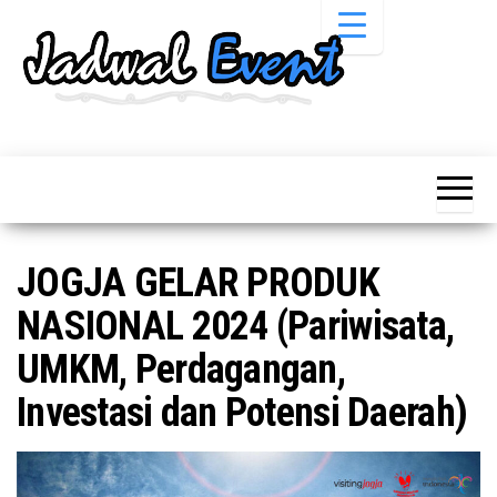
Skip
to
the
content
Informasi
Jadwal
Jadwal,
Event,
Event,
Acara,
Info
Pameran,
Pameran,
Seminar,
Promo,
Acara &
JOGJA GELAR PRODUK
Bazaar,
Promo
Workshop,
NASIONAL 2024 (Pariwisata,
Job Fair,
Terbaru
Lomba dll.
UMKM, Perdagangan,
Investasi dan Potensi Daerah)