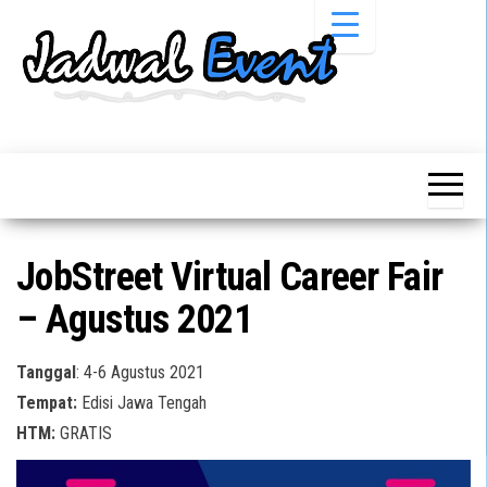
Skip
to
the
content
Informasi
Jadwal
Jadwal,
Event,
Event,
Acara,
Info
Pameran,
Pameran,
Seminar,
Promo,
Acara &
JobStreet Virtual Career Fair
Bazaar,
Promo
Workshop,
– Agustus 2021
Job Fair,
Terbaru
Lomba dll.
Tanggal
: 4-6 Agustus 2021
Tempat:
Edisi Jawa Tengah
HTM:
GRATIS