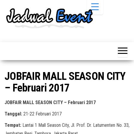
Skip
to
the
content
Informasi
Jadwal
Jadwal,
Event,
Event,
Acara,
Info
Pameran,
Pameran,
Seminar,
Promo,
Acara &
JOBFAIR MALL SEASON CITY
Bazaar,
Promo
Workshop,
– Februari 2017
Job Fair,
Terbaru
Lomba dll.
JOBFAIR MALL SEASON CITY – Februari 2017
Tanggal:
21-22 Februari 2017
Tempat:
Lantai 1 Mall Season City, Jl. Prof. Dr. Latumenten No. 33,
Jembatan Besi, Tambora, Jakarta Barat