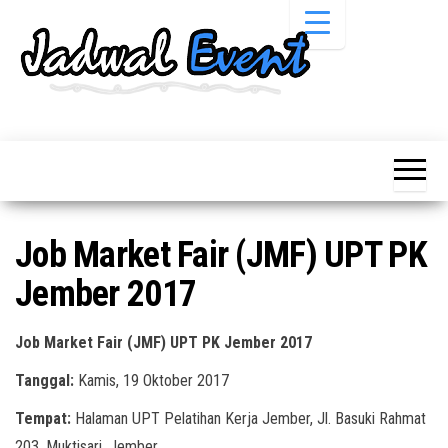
Skip
to
the
content
Informasi
Jadwal
Jadwal,
Event,
Event,
Acara,
Info
Pameran,
Pameran,
Seminar,
Promo,
Acara &
Job Market Fair (JMF) UPT PK
Bazaar,
Promo
Workshop,
Jember 2017
Job Fair,
Terbaru
Lomba dll.
Job Market Fair (JMF) UPT PK Jember 2017
Tanggal:
Kamis, 19 Oktober 2017
Tempat:
Halaman UPT Pelatihan Kerja Jember, Jl. Basuki Rahmat
203, Muktisari, Jember