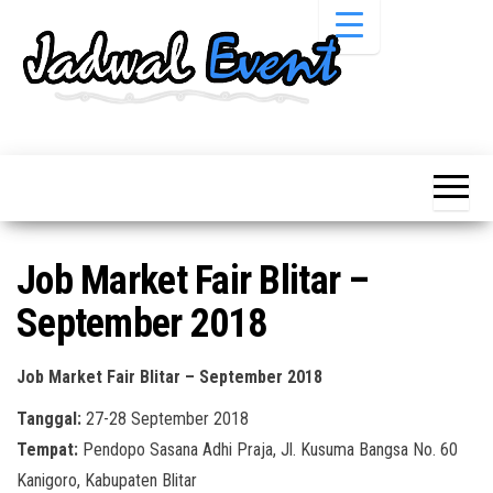
Skip
to
the
content
Informasi
Jadwal
Jadwal,
Event,
Event,
Acara,
Info
Pameran,
Pameran,
Seminar,
Promo,
Acara &
Job Market Fair Blitar –
Bazaar,
Promo
Workshop,
September 2018
Job Fair,
Terbaru
Lomba dll.
Job Market Fair Blitar – September 2018
Tanggal:
27-28 September 2018
Tempat:
Pendopo Sasana Adhi Praja, Jl. Kusuma Bangsa No. 60
Kanigoro, Kabupaten Blitar