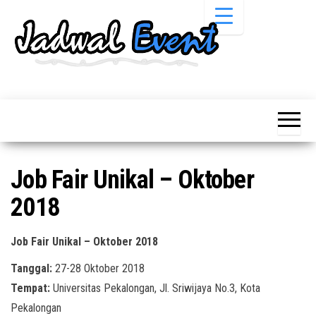
Skip
to
the
content
Informasi
Jadwal
Jadwal,
Event,
Event,
Acara,
Info
Pameran,
Pameran,
Seminar,
Promo,
Acara &
Job Fair Unikal – Oktober
Bazaar,
Promo
Workshop,
2018
Job Fair,
Terbaru
Lomba dll.
Job Fair Unikal – Oktober 2018
Tanggal:
27-28 Oktober 2018
Tempat:
Universitas Pekalongan, Jl. Sriwijaya No.3, Kota
Pekalongan