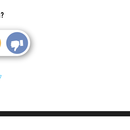
a?
7
Didukung penuh oleh WordPress,
Jadwal Event
telah online sejak 2013