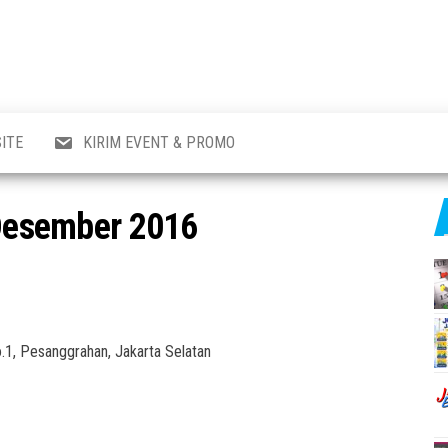
al
i
,
,
ran,
ITE
KIRIM EVENT & PROMO
a &
o
p,
 Desember 2016
aru
l.
No.1, Pesanggrahan, Jakarta Selatan