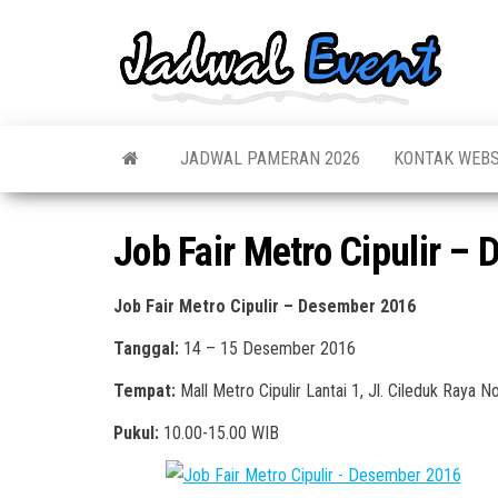
Skip
to
Jadw
Informas
the
Jadwal,
Event
Event,
content
Acara,
Info
Pameran
Pame
JADWAL PAMERAN 2026
KONTAK WEBS
Seminar,
Promo,
Acar
Bazaar,
Prom
Worksho
Job Fair Metro Cipulir –
Job Fair,
Terb
Lomba dl
Job Fair Metro Cipulir – Desember 2016
Tanggal:
14 – 15 Desember 2016
Tempat:
Mall Metro Cipulir Lantai 1, Jl. Cileduk Raya 
Pukul:
10.00-15.00 WIB