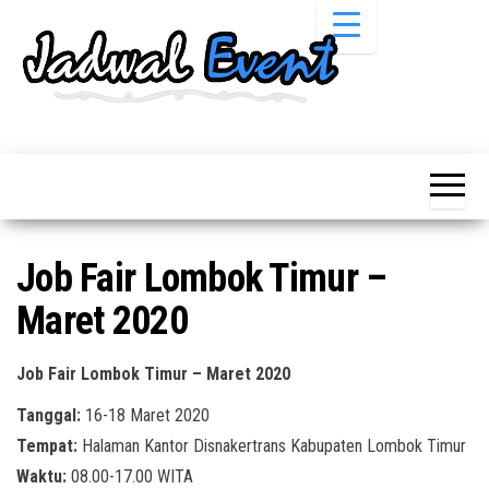
Skip
to
the
content
Informasi
Jadwal
Jadwal,
Event,
Event,
Acara,
Info
Pameran,
Pameran,
Seminar,
Promo,
Acara &
Job Fair Lombok Timur –
Bazaar,
Promo
Workshop,
Maret 2020
Job Fair,
Terbaru
Lomba dll.
Job Fair Lombok Timur – Maret 2020
Tanggal:
16-18 Maret 2020
Tempat:
Halaman Kantor Disnakertrans Kabupaten Lombok Timur
Waktu:
08.00-17.00 WITA