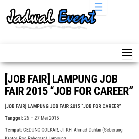
Skip
to
the
content
Informasi
Jadwal
Jadwal,
Event,
Event,
Acara,
Info
Pameran,
Pameran,
Seminar,
Promo,
Acara &
[JOB FAIR] LAMPUNG JOB
Bazaar,
Promo
Workshop,
FAIR 2015 “JOB FOR CAREER”
Job Fair,
Terbaru
Lomba dll.
[JOB FAIR] LAMPUNG JOB FAIR 2015 “JOB FOR CAREER”
Tanggal:
26 – 27 Mei 2015
Tempat:
GEDUNG GOLKAR, Jl. KH. Ahmad Dahlan (Seberang
Kantor Pos Pahoman) Lampung