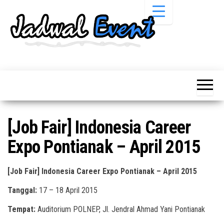
Skip
to
the
content
Informasi
Jadwal
Jadwal,
Event,
Event,
Acara,
Info
Pameran,
Pameran,
Seminar,
Promo,
Acara &
[Job Fair] Indonesia Career
Bazaar,
Promo
Workshop,
Expo Pontianak – April 2015
Job Fair,
Terbaru
Lomba dll.
[Job Fair] Indonesia Career Expo Pontianak – April 2015
Tanggal:
17 – 18 April 2015
Tempat:
Auditorium POLNEP, Jl. Jendral Ahmad Yani Pontianak