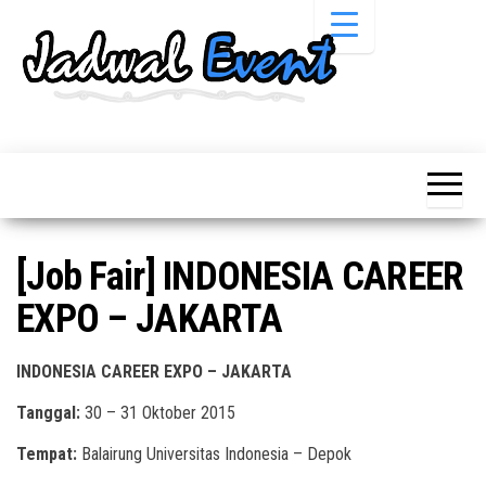
Skip
to
the
content
Informasi
Jadwal
Jadwal,
Event,
Event,
Acara,
Info
Pameran,
Pameran,
Seminar,
Promo,
Acara &
[Job Fair] INDONESIA CAREER
Bazaar,
Promo
Workshop,
EXPO – JAKARTA
Job Fair,
Terbaru
Lomba dll.
INDONESIA CAREER EXPO – JAKARTA
Tanggal:
30 – 31 Oktober 2015
Tempat:
Balairung Universitas Indonesia – Depok