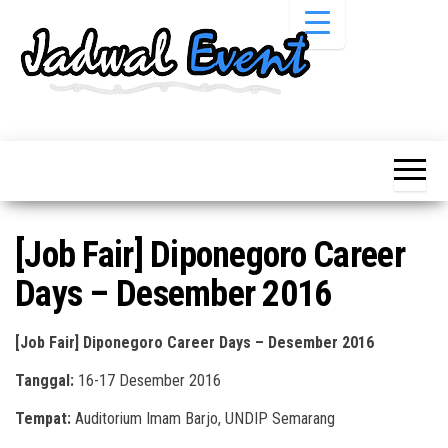
Skip
to
the
content
Informasi
Jadwal
Jadwal,
Event,
Event,
Acara,
Info
Pameran,
Pameran,
Seminar,
Promo,
Acara &
[Job Fair] Diponegoro Career
Bazaar,
Promo
Workshop,
Days – Desember 2016
Job Fair,
Terbaru
Lomba dll.
[Job Fair] Diponegoro Career Days – Desember 2016
Tanggal:
16-17 Desember 2016
Tempat:
Auditorium Imam Barjo, UNDIP Semarang