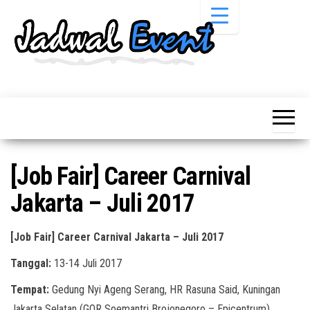
Skip
to
the
content
Informasi
Jadwal
Jadwal,
Event,
Event,
Acara,
Info
Pameran,
Pameran,
Seminar,
Promo,
Acara &
[Job Fair] Career Carnival
Bazaar,
Promo
Workshop,
Jakarta – Juli 2017
Job Fair,
Terbaru
Lomba dll.
[Job Fair] Career Carnival Jakarta – Juli 2017
Tanggal:
13-14 Juli 2017
Tempat:
Gedung Nyi Ageng Serang, HR Rasuna Said, Kuningan
Jakarta Selatan (GOR Soemantri Brojonegoro – Epicentrum)