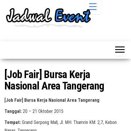
Skip
to
the
content
Informasi
Jadwal
Jadwal,
Event,
Event,
Acara,
Info
Pameran,
Pameran,
Seminar,
Promo,
Acara &
[Job Fair] Bursa Kerja
Bazaar,
Promo
Workshop,
Nasional Area Tangerang
Job Fair,
Terbaru
Lomba dll.
[Job Fair] Bursa Kerja Nasional Area Tangerang
Tanggal:
20 – 21 Oktober 2015
Tempat:
Grand Serpong Mall, Jl. MH. Thamrin KM. 2,7, Kebon
Nanas, Tangerang