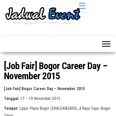
Skip
to
the
content
Informasi
Jadwal
Jadwal,
Event,
Event,
Acara,
Info
Pameran,
Pameran,
Seminar,
Promo,
Acara &
[Job Fair] Bogor Career Day –
Bazaar,
Promo
Workshop,
November 2015
Job Fair,
Terbaru
Lomba dll.
[Job Fair] Bogor Career Day – November 2015
Tanggal:
17 – 19 November 2015
Tempat:
Lippo Plaza Bogor (EKALOKASARI), Jl.Raya Tajur, Bogor
Timur