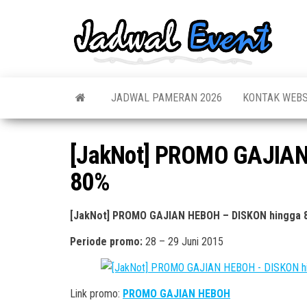
Skip
to
Jadw
Informas
the
Jadwal,
Event
Event,
content
Acara,
Info
Pameran
Pame
JADWAL PAMERAN 2026
KONTAK WEBS
Seminar,
Promo,
Acar
Bazaar,
Prom
Worksho
[JakNot] PROMO GAJIAN
Job Fair,
Terb
Lomba dl
80%
[JakNot] PROMO GAJIAN HEBOH – DISKON hingga 
Periode promo:
28 – 29 Juni 2015
Link promo:
PROMO GAJIAN HEBOH