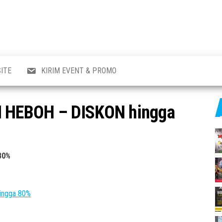
al
i
,
,
ran,
ITE
KIRIM EVENT & PROMO
a &
o
p,
 HEBOH – DISKON hingga
aru
l.
80%