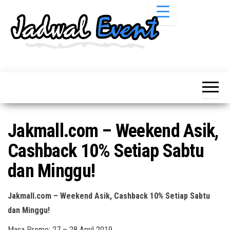
Skip
to
the
content
Informasi
Jadwal
Jadwal,
Event,
Event,
Acara,
Info
Pameran,
Pameran,
Seminar,
Promo,
Acara &
Jakmall.com – Weekend Asik,
Bazaar,
Promo
Workshop,
Cashback 10% Setiap Sabtu
Job Fair,
Terbaru
Lomba dll.
dan Minggu!
Jakmall.com – Weekend Asik, Cashback 10% Setiap Sabtu
dan Minggu!
Masa Promo: 27 – 28 April 2019