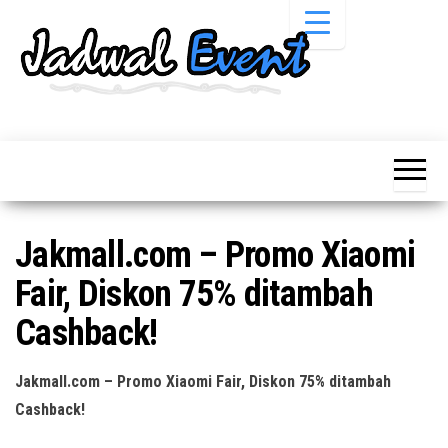
Skip
to
the
content
Informasi
Jadwal
Jadwal,
Event,
Event,
Acara,
Info
Pameran,
Pameran,
Seminar,
Promo,
Acara &
Jakmall.com – Promo Xiaomi
Bazaar,
Promo
Workshop,
Fair, Diskon 75% ditambah
Job Fair,
Terbaru
Lomba dll.
Cashback!
Jakmall.com – Promo Xiaomi Fair, Diskon 75% ditambah
Cashback!