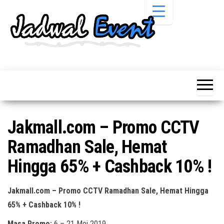
Skip
to
the
content
Informasi
Jadwal
Jadwal,
Event,
Event,
Acara,
Info
Pameran,
Pameran,
Seminar,
Promo,
Acara &
Jakmall.com – Promo CCTV
Bazaar,
Promo
Workshop,
Ramadhan Sale, Hemat
Job Fair,
Terbaru
Lomba dll.
Hingga 65% + Cashback 10% !
Jakmall.com – Promo CCTV Ramadhan Sale, Hemat Hingga
65% + Cashback 10% !
Masa Promo:
6 – 21 Mei 2019