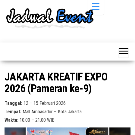
Skip
to
the
content
Informasi
Jadwal
Jadwal,
Event,
Event,
Acara,
Info
Pameran,
Pameran,
Seminar,
Promo,
Acara &
JAKARTA KREATIF EXPO
Bazaar,
Promo
Workshop,
2026 (Pameran ke-9)
Job Fair,
Terbaru
Lomba dll.
Tanggal:
12 – 15 Februari 2026
Tempat:
Mall Ambasador – Kota Jakarta
Waktu:
10.00 – 21.00 WIB