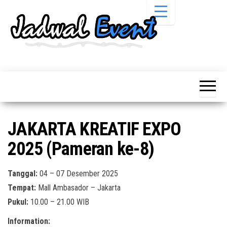
Skip
to
the
content
Informasi
Jadwal
Jadwal,
Event,
Event,
Acara,
Info
Pameran,
Pameran,
Seminar,
Promo,
Acara &
JAKARTA KREATIF EXPO
Bazaar,
Promo
Workshop,
2025 (Pameran ke-8)
Job Fair,
Terbaru
Lomba dll.
Tanggal:
04 – 07 Desember 2025
Tempat:
Mall Ambasador – Jakarta
Pukul:
10.00 – 21.00 WIB
Information: