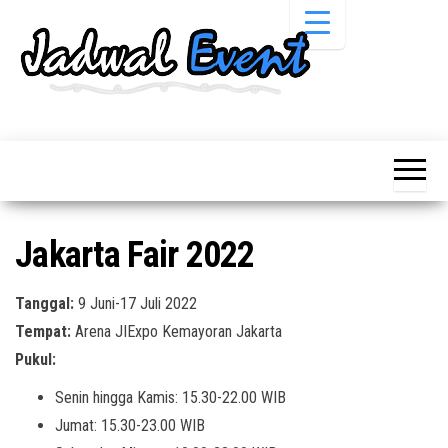
Skip
to
the
content
Informasi
Jadwal
Jadwal,
Event,
Event,
Acara,
Info
Pameran,
Pameran,
Seminar,
Promo,
Acara &
Jakarta Fair 2022
Bazaar,
Promo
Workshop,
Job Fair,
Terbaru
Tanggal:
9 Juni-17 Juli 2022
Lomba dll.
Tempat:
Arena JIExpo Kemayoran Jakarta
Pukul:
Senin hingga Kamis: 15.30-22.00 WIB
Jumat: 15.30-23.00 WIB