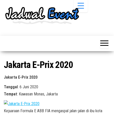
Skip
to
the
content
Informasi
Jadwal
Jadwal,
Event,
Event,
Acara,
Info
Pameran,
Pameran,
Seminar,
Promo,
Acara &
Jakarta E-Prix 2020
Bazaar,
Promo
Workshop,
Job Fair,
Terbaru
Jakarta E-Prix 2020
Lomba dll.
Tanggal
: 6 Juni 2020
Tempat
: Kawasan Monas, Jakarta
Kejuaraan Formula E ABB FIA mengaspal jalan-jalan di ibu kota