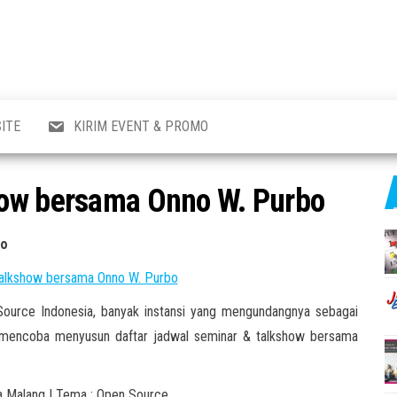
al
i
,
,
ran,
ITE
KIRIM EVENT & PROMO
a &
o
p,
how bersama Onno W. Purbo
aru
l.
bo
 Source Indonesia, banyak instansi yang mengundangnya sebagai
i mencoba menyusun daftar jadwal seminar & talkshow bersama
a Malang | Tema : Open Source