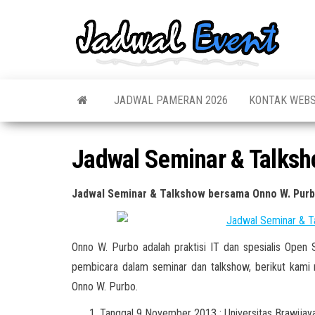
Skip
to
Jadw
Informas
the
Jadwal,
Event
Event,
content
Acara,
Info
Pameran
Pame
JADWAL PAMERAN 2026
KONTAK WEBS
Seminar,
Promo,
Acar
Bazaar,
Prom
Worksho
Jadwal Seminar & Talks
Job Fair,
Terb
Lomba dl
Jadwal Seminar & Talkshow bersama Onno W. Pur
Onno W. Purbo adalah praktisi IT dan spesialis Open
pembicara dalam seminar dan talkshow, berikut kam
Onno W. Purbo.
Tanggal 9 November 2013 : Universitas Brawijay