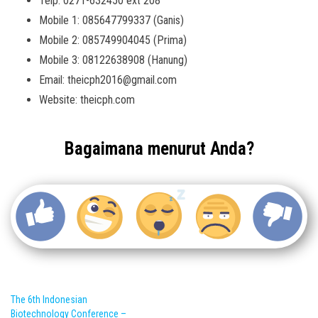
Telp: 0271-632450 ext 208
Mobile 1: 085647799337 (Ganis)
Mobile 2: 085749904045 (Prima)
Mobile 3: 08122638908 (Hanung)
Email: theicph2016@gmail.com
Website: theicph.com
Bagaimana menurut Anda?
The 6th Indonesian
Biotechnology Conference –