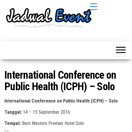
Skip
to
the
content
Informasi
Jadwal
Jadwal,
Event,
Event,
Acara,
Info
Pameran,
Pameran,
Seminar,
Promo,
Acara &
International Conference on
Bazaar,
Promo
Workshop,
Public Health (ICPH) – Solo
Job Fair,
Terbaru
Lomba dll.
International Conference on Public Health (ICPH) – Solo
Tanggal:
14 – 15 September 2016
Tempat:
Best Western Premier Hotel Solo