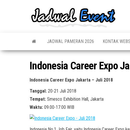
Skip
to
Jadw
Informas
the
Jadwal,
Event
Event,
content
Acara,
Info
Pameran
Pame
JADWAL PAMERAN 2026
KONTAK WEBS
Seminar,
Promo,
Acar
Bazaar,
Prom
Worksho
Indonesia Career Expo Ja
Job Fair,
Terb
Lomba dl
Indonesia Career Expo Jakarta – Juli 2018
Tanggal:
20-21 Juli 2018
Tempat:
Smesco Exhibition Hall, Jakarta
Waktu:
09.00-17.00 WIB
Indonesia No.1 Job Fair, yaitu Indonesia Career Expo ke