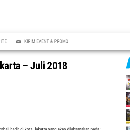
al
i
,
,
ran,
ITE
KIRIM EVENT & PROMO
a &
o
p,
karta – Juli 2018
aru
l.
mbali hadir di kota Jakarta yang akan dilaksanakan pada :