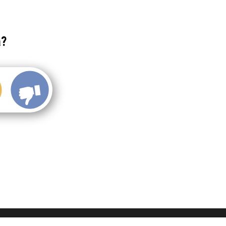
a?
Didukung penuh oleh WordPress,
Jadwal Event
telah online sejak 2013