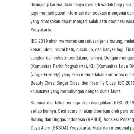
dikunjungi karena tidak hanya menjadi wadah bagi para 
juga menjadi pusat informasi dan edukasi mengenai duni
yang diharapkan dapat menjadi salah satu destinasi wis
Yogyakarta.
IBC 2019 akan memamerkan ratusan jenis burung, mulai dar
kenari, pleci, murai batu, cucak ijo, dan banyak lagi. T
sangkar dan industri pendukung lainnya. Dengan mengg
(Komunitas Parkit Yogyakarta), KLI (Komunitas Love Bir
(Jogja Free Fly) yang akan mengadakan kompetisi di set
Beauty Class, Singer Class, dan Free Fly Class, IBC 20
khususnya yang berhubungan dengan dunia fauna.
Seminar dan talkshow juga akan disuguhkan di IBC 20
setiap harinya. Sesi acara ini akan diberikan oleh para t
Burung dan Unggas Indonesia (APBUI), Asosiasi Penang
Daya Alam (BKSDA) Yogyakarta. Mulai dari mengenal per