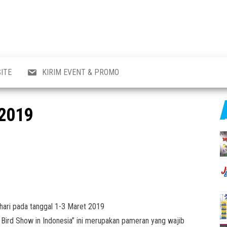
al
i
,
,
ran,
ITE
KIRIM EVENT & PROMO
a &
o
p,
 2019
aru
l.
 hari pada tanggal 1-3 Maret 2019
 Bird Show in Indonesia” ini merupakan pameran yang wajib