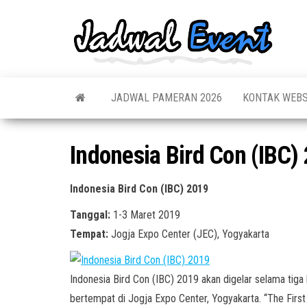
Skip
to
Jadw
Informas
the
Jadwal,
Event
Event,
content
Acara,
Info
Pameran
Pame
JADWAL PAMERAN 2026
KONTAK WEBS
Seminar,
Promo,
Acar
Bazaar,
Prom
Worksho
Indonesia Bird Con (IBC)
Job Fair,
Terb
Lomba dl
Indonesia Bird Con (IBC) 2019
Tanggal:
1-3 Maret 2019
Tempat:
Jogja Expo Center (JEC), Yogyakarta
Indonesia Bird Con (IBC) 2019 akan digelar selama tiga
bertempat di Jogja Expo Center, Yogyakarta. “The First