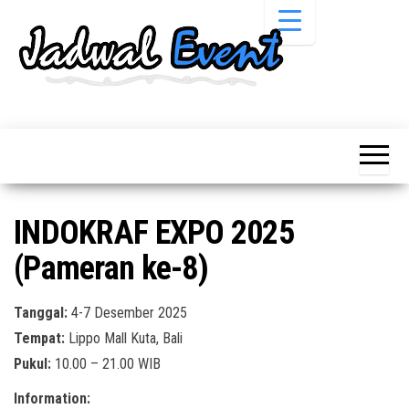
Skip
to
the
content
Informasi
Jadwal
Jadwal,
Event,
Event,
Acara,
Info
Pameran,
Pameran,
Seminar,
Promo,
Acara &
INDOKRAF EXPO 2025
Bazaar,
Promo
Workshop,
(Pameran ke-8)
Job Fair,
Terbaru
Lomba dll.
Tanggal:
4-7 Desember 2025
Tempat:
Lippo Mall Kuta, Bali
Pukul:
10.00 – 21.00 WIB
Information: